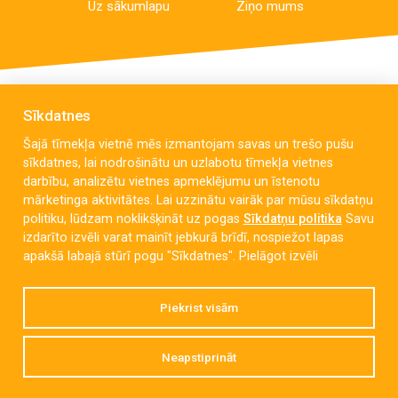
Uz sākumlapu
Ziņo mums
Sīkdatnes
Šajā tīmekļa vietnē mēs izmantojam savas un trešo pušu
sīkdatnes, lai nodrošinātu un uzlabotu tīmekļa vietnes
darbību, analizētu vietnes apmeklējumu un īstenotu
mārketinga aktivitātes. Lai uzzinātu vairāk par mūsu sīkdatņu
politiku, lūdzam noklikšķināt uz pogas
Sīkdatņu politika
Savu
izdarīto izvēli varat mainīt jebkurā brīdī, nospiežot lapas
Dzintara iela 90, Liepāja, LV-3416
apakšā labajā stūrī pogu "Sīkdatnes".
Pielāgot izvēli
dzintarins@liepaja.edu.lv
Piekrist visām
63 433 518
,
63 433 670
,
26 569 427
Neapstiprināt