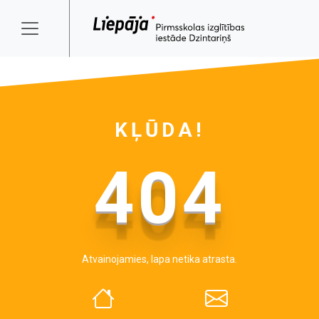
KĻŪDA!
404
Atvainojamies, lapa netika atrasta.